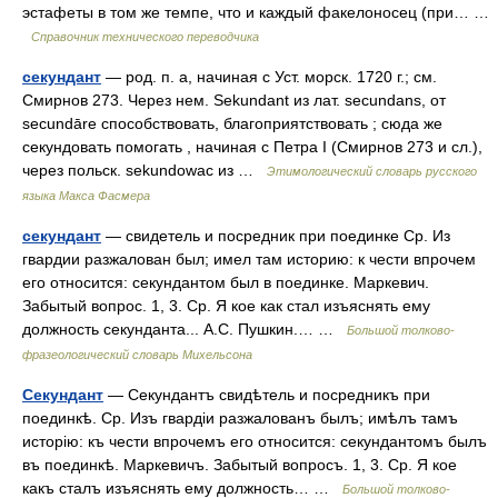
эстафеты в том же темпе, что и каждый факелоносец (при… …
Справочник технического переводчика
секундант
— род. п. а, начиная с Уст. морск. 1720 г.; см.
Смирнов 273. Через нем. Sekundant из лат. secundans, от
secundāre способствовать, благоприятствовать ; сюда же
секундовать помогать , начиная с Петра I (Смирнов 273 и сл.),
через польск. sekundowac из …
Этимологический словарь русского
языка Макса Фасмера
секундант
— свидетель и посредник при поединке Ср. Из
гвардии разжалован был; имел там историю: к чести впрочем
его относится: секундантом был в поединке. Маркевич.
Забытый вопрос. 1, 3. Ср. Я кое как стал изъяснять ему
должность секунданта... А.С. Пушкин.… …
Большой толково-
фразеологический словарь Михельсона
Секундант
— Секундантъ свидѣтель и посредникъ при
поединкѣ. Ср. Изъ гвардіи разжалованъ былъ; имѣлъ тамъ
исторію: къ чести впрочемъ его относится: секундантомъ былъ
въ поединкѣ. Маркевичъ. Забытый вопросъ. 1, 3. Ср. Я кое
какъ сталъ изъяснять ему должность… …
Большой толково-