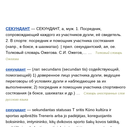
СЕКУНДАНТ
— СЕКУНДАНТ, а, муж. 1. Посредник,
сопровождающий каждого из участников дуэли, её свидетель.
2. В спорте: посредник и помощник участника состязания
(напр., в боксе, в шахматах). | прил. секундантский, ая, ое.
Толковый словарь Ожегова. С.И. Ожегов,… …
Толковый словарь
Ожегова
секундант
— (лат. secundans (secundan tis) содействующий,
помогающий) 1) доверенное лицо участника дуэли, ведущее
переговоры об условиях дуэли и наблюдающее за их
выполнением; 2) посредник и помощник участника спортивного
состязания (в боксе, шахматах и др.) …
Словарь иностранных слов
русского языка
секундант
— sekundantas statusas T sritis Kūno kultūra ir
sportas apibrėžtis Treneris arba jo padėjėjas, koreguojantis
boksininko, imtynininko, kitų dvikovos sporto šakų kovos taktiką,