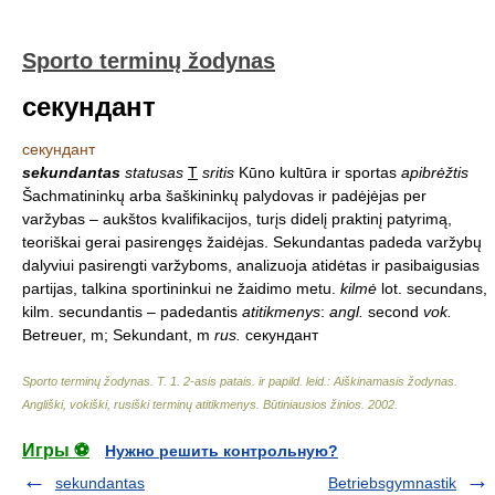
Sporto terminų žodynas
секундант
секундант
sekundantas
statusas
T
sritis
Kūno kultūra ir sportas
apibrėžtis
Šachmatininkų arba šaškininkų palydovas ir padėjėjas per
varžybas – aukštos kvalifikacijos, turįs didelį praktinį patyrimą,
teoriškai gerai pasirengęs žaidėjas. Sekundantas padeda varžybų
dalyviui pasirengti varžyboms, analizuoja atidėtas ir pasibaigusias
partijas, talkina sportininkui ne žaidimo metu.
kilmė
lot. secundans,
kilm. secundantis – padedantis
atitikmenys
:
angl.
second
vok.
Betreuer, m; Sekundant, m
rus.
секундант
Sporto terminų žodynas. T. 1. 2-asis patais. ir papild. leid.: Aiškinamasis žodynas.
Angliški, vokiški, rusiški terminų atitikmenys. Būtiniausios žinios
.
2002
.
Игры ⚽
Нужно решить контрольную?
sekundantas
Betriebsgymnastik